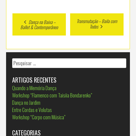
Post
Transmutação – Baila com
Dança na Baixa –
Todos
Ballet & Contemporâneo
navigation
Pesquisar
por:
ARTIGOS RECENTES
Quando a Memória Dança
Workshop “Flamenco com Taisiia Bondarenko”
Dança no Jardim
Entre Cordas e Volutas
Workshop “Corpo com Música”
CATEGORIAS