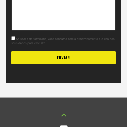
Ao usar este formulário, você concorda com o armazenamento e o uso dos
seus dados para este site.