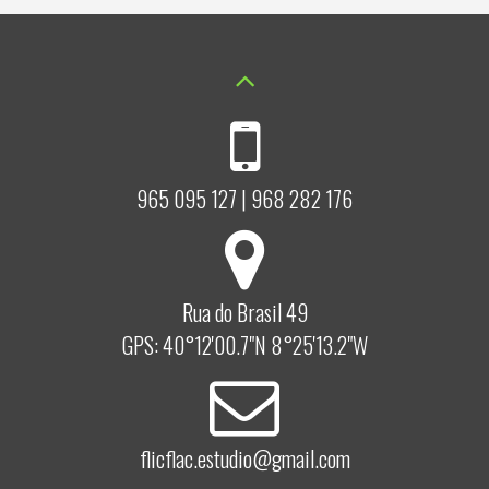
965 095 127 | 968 282 176
Rua do Brasil 49
GPS: 40°12'00.7"N 8°25'13.2"W
flicflac.estudio@gmail.com