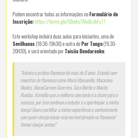
Podem encontrar todas as informações no
Formulário de
Inscrição:
https://forms.gle/EBmhy7WodJsyhFs77
Este workshop incluirá duas aulas para iniciantes, uma de
Sevilhanas
(18:30-19h30) e outra de
Por Tango
(19.30-
20H30), e será orientado por
Taisiia Bondarenko
:
“Admiro e pratico flamenco há mais de 8 anos. Estudei com
maestras de flamenco como Maria Manzanilla, Macarena
Mulero, MarieСarmen Guerrero, Sara Martín e Monita
Ruedas. Acredito que a melhoria constante é a chave para o
sucesso, por isso continuo a estudar e a aperfeiçoar a minha
dança! Quero partilhar a minha experiência e conhecimento
com quem deseja iniciar esta incrível jornada no flamenco!
Vamos dançar juntos!”