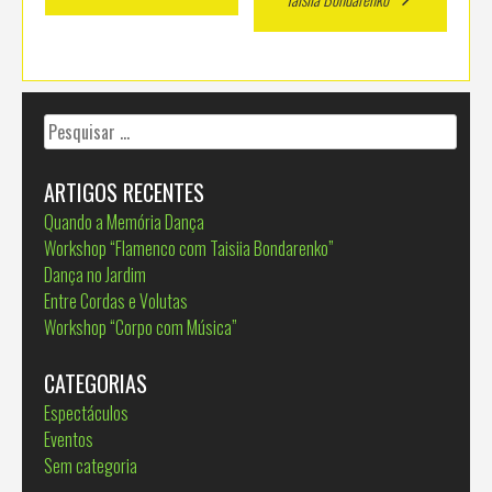
navigation
Pesquisar
por:
ARTIGOS RECENTES
Quando a Memória Dança
Workshop “Flamenco com Taisiia Bondarenko”
Dança no Jardim
Entre Cordas e Volutas
Workshop “Corpo com Música”
CATEGORIAS
Espectáculos
Eventos
Sem categoria