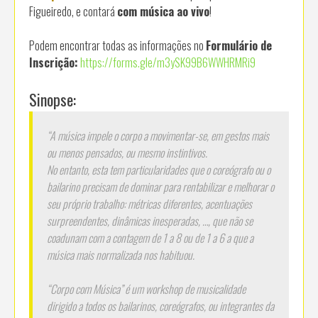
Figueiredo, e contará
com música ao vivo
!
Podem encontrar todas as informações no
Formulário de
Inscrição:
https://forms.gle/m3ySK99B6WWHRMRi9
Sinopse:
“A música impele o corpo a movimentar-se, em gestos mais
ou menos pensados, ou mesmo instintivos.
No entanto, esta tem particularidades que o coreógrafo ou o
bailarino precisam de dominar para rentabilizar e melhorar o
seu próprio trabalho: métricas diferentes, acentuações
surpreendentes, dinâmicas inesperadas, …, que não se
coadunam com a contagem de 1 a 8 ou de 1 a 6 a que a
música mais normalizada nos habituou.
“Corpo com Música” é um workshop de musicalidade
dirigido a todos os bailarinos, coreógrafos, ou integrantes da