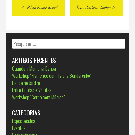
Post
Bibidi-Bobidi-Bolas!
Entre Cordas e Volutas
navigation
Pesquisar
por:
ARTIGOS RECENTES
Quando a Memória Dança
Workshop “Flamenco com Taisiia Bondarenko”
Dança no Jardim
Entre Cordas e Volutas
Workshop “Corpo com Música”
CATEGORIAS
Espectáculos
Eventos