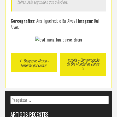
falhas…isto segundo o que o Avô diz.
Coreografias:
Ana Figueiredo e Rui Alves |
Imagem:
Rui
Alves
Post
Insónia – Comemoração
Danças no Museu –
do Dia Mundial da Dança
Histórias por Contar
navigation
Pesquisar
por:
ARTIGOS RECENTES