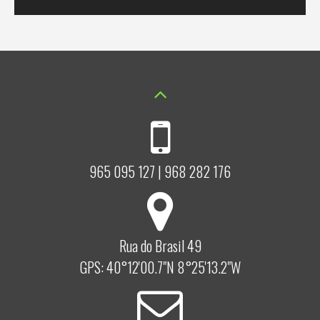
965 095 127 | 968 282 176
Rua do Brasil 49
GPS: 40°12'00.7"N 8°25'13.2"W